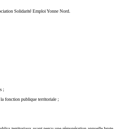
ociation Solidarité Emploi Yonne Nord.
s ;
 fonction publique territoriale ;
publics territoriaux ayant perçu une rémunération annuelle brute