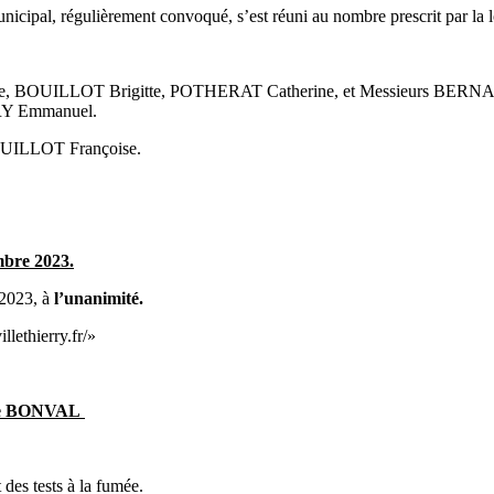
 Municipal, régulièrement convoqué, s’est réuni au nombre prescrit par 
, BOUILLOT Brigitte, POTHERAT Catherine, et Messieurs BERN
Y Emmanuel.
UILLOT Françoise.
mbre 2023.
 2023, à
l’unanimité.
llethierry.fr/»
u de BONVAL
es tests à la fumée.