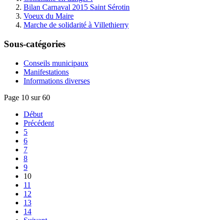
Bilan Carnaval 2015 Saint Sérotin
Voeux du Maire
Marche de solidarité à Villethierry
Sous-catégories
Conseils municipaux
Manifestations
Informations diverses
Page 10 sur 60
Début
Précédent
5
6
7
8
9
10
11
12
13
14